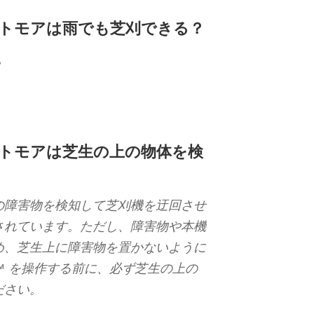
トモアは雨でも芝刈できる？
。
トモアは芝生の上の物体を検
の障害物を検知して芝刈機を迂回させ
されています。ただし、障害物や本機
め、芝生上に障害物を置かないように
er™ を操作する前に、必ず芝生の上の
ださい。