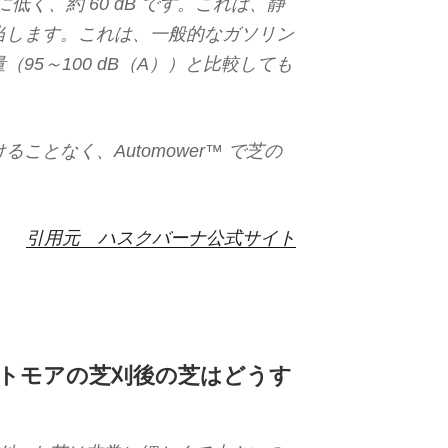
常に低く、約 60 dB です。これは、静
当します。これは、一般的なガソリン
95～100 dB（A））と比較しても
ことなく、Automower™ で芝の
引用元 ハスクバーナ公式サイト
トモアの芝刈後の芝はどうす