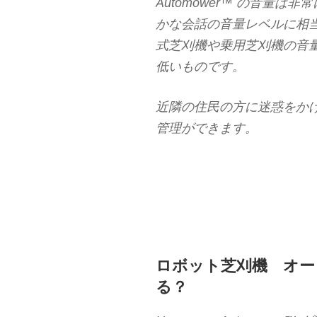
Automower™ の音量は非
かな会話の音量レベルに相
式芝刈機や乗用芝刈機の音量（
低いものです。
近隣の住民の方に迷惑をかける
管理ができます。
ロボット芝刈機 オー
る？