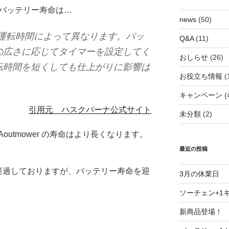
rのバッテリー寿命は…
news
(50)
の運転時間によって異なります。バッ
Q&A
(11)
の広さに応じてタイマーを設定してく
おしらせ
(26)
転時間を短くしても仕上がりに影響は
お役立ち情報
(
キャンペーン
(
引用元 ハスクバーナ公式サイト
未分類
(2)
utmower の寿命はより長くなります。
最近の投稿
経過しておりますが、バッテリー寿命を迎
3月の休業日
ソーチェン+1
新商品登場！