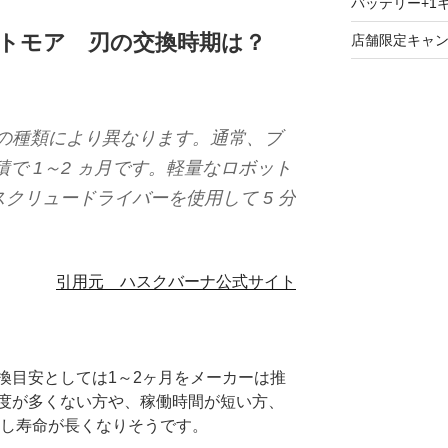
バッテリー+1
トモア 刃の交換時期は？
店舗限定キャ
芝の種類により異なります。通常、ブ
の面積で 1～2 ヵ月です。軽量なロボット
クリュードライバーを使用して 5 分
引用元 ハスクバーナ公式サイト
換目安としては1～2ヶ月をメーカーは推
度が多くない方や、稼働時間が短い方、
少し寿命が長くなりそうです。