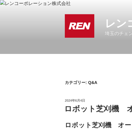
コ
ン
テ
レン
ン
ツ
埼玉のチェ
へ
ス
キ
ッ
プ
カテゴリー: Q&A
投
2024年6月4日
稿
ロボット芝刈機 オ
日:
ロボット芝刈機 オー