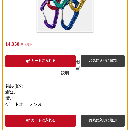
14,850
円（税込）
カートに入れる
お気に入りに追加
製
品
説明
強度(kN)
縦:23
横:7
ゲートオープン:9
も
ど
カートに入れる
お気に入りに追加
る