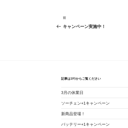
投
前
前
稿
の
キャンペーン実施中！
投
ナ
稿
ビ
ゲ
ー
シ
記事はｺﾁﾗからご覧ください
ョ
3月の休業日
ン
ソーチェン+1キャンペーン
新商品登場！
バッテリー+1キャンペーン