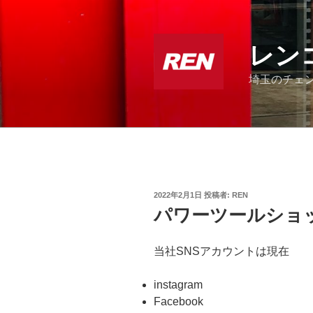
コ
ン
テ
レン
ン
ツ
埼玉のチェ
へ
ス
キ
ッ
プ
投
2022年2月1日
投稿者:
REN
稿
パワーツールショッ
日:
当社SNSアカウントは現在
instagram
Facebook