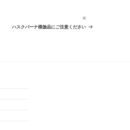
次
次
の
ハスクバーナ模倣品にご注意ください
投
稿